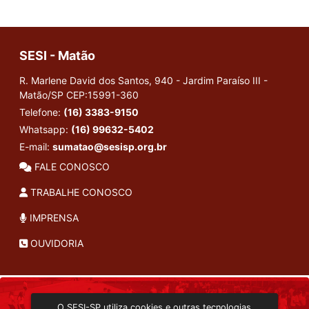
SESI - Matão
R. Marlene David dos Santos, 940 - Jardim Paraíso III -
Matão/SP
CEP:15991-360
Telefone:
(16) 3383-9150
Whatsapp:
(16) 99632-5402
E-mail:
sumatao@sesisp.org.br
FALE CONOSCO
TRABALHE CONOSCO
IMPRENSA
OUVIDORIA
INSTITUCIONAL
O SESI-SP utiliza cookies e outras tecnologias