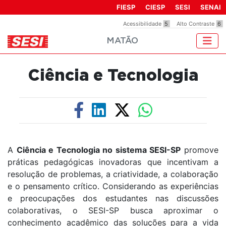
Observação:
FIESP
CIESP
SESI
SENAI
este
Acessibilidade
5
Alto Contraste
6
site
MATÃO
inclui
um
sistema
Ciência e Tecnologia
de
acessibilidade.
A
Ciência e Tecnologia no sistema SESI-SP
promove
práticas pedagógicas inovadoras que incentivam a
resolução de problemas, a criatividade, a colaboração
e o pensamento crítico. Considerando as experiências
e preocupações dos estudantes nas discussões
colaborativas, o SESI-SP busca aproximar o
conhecimento acadêmico das soluções para a vida