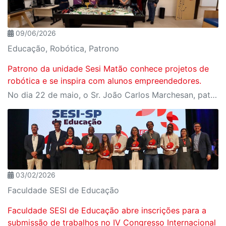
09/06/2026
Educação, Robótica, Patrono
Patrono da unidade Sesi Matão conhece projetos de
robótica e se inspira com alunos empreendedores.
No dia 22 de maio, o Sr. João Carlos Marchesan, patrono da unidade Sesi Matão, visitou a escola e acompanhou as apresentações das equipes de robótica. Os alunos compartilharam projetos desenvolvidos para a FIRST LEGO League (FLL) e Olimpíada Brasileira de Robótica, assim como iniciativas do Espaço Maker.
03/02/2026
Faculdade SESI de Educação
Faculdade SESI de Educação abre inscrições para a
submissão de trabalhos no IV Congresso Internacional