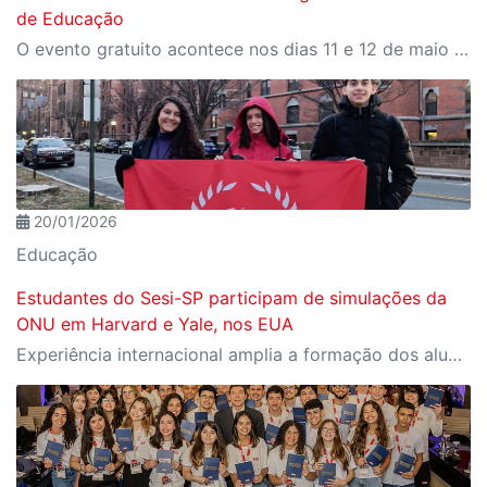
de Educação
O evento gratuito acontece nos dias 11 e 12 de maio e reunirá especialistas em torno do tema “Educação que Transforma”. As vagas para participação presencial são limitadas, e a submissão de trabalhos pode ser feita até 31 de março
20/01/2026
Educação
Estudantes do Sesi-SP participam de simulações da
ONU em Harvard e Yale, nos EUA
Experiência internacional amplia a formação dos alunos e reafirma o foco do Sesi-SP no protagonismo juvenil