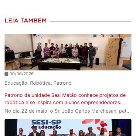
LEIA TAMBÉM
09/06/2026
Educação, Robótica, Patrono
Patrono da unidade Sesi Matão conhece projetos de
robótica e se inspira com alunos empreendedores.
No dia 22 de maio, o Sr. João Carlos Marchesan, patrono da unidade Sesi Matão, visitou a escola e acompanhou as apresentações das equipes de robótica. Os alunos compartilharam projetos desenvolvidos para a FIRST LEGO League (FLL) e Olimpíada Brasileira de Robótica, assim como iniciativas do Espaço Maker.