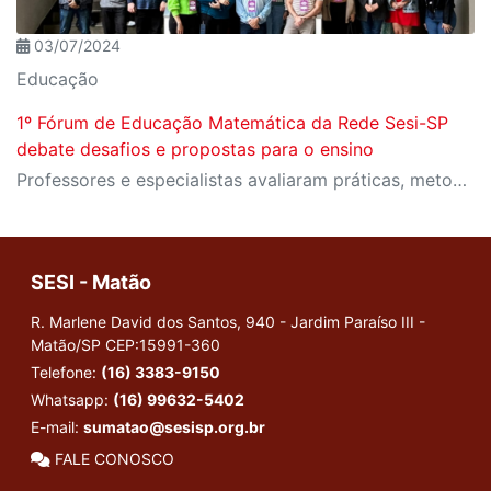
03/07/2024
Educação
1º Fórum de Educação Matemática da Rede Sesi-SP
debate desafios e propostas para o ensino
Professores e especialistas avaliaram práticas, metodologias e pesquisas atuais no ensino e aprendizagem da disciplina
SESI - Matão
R. Marlene David dos Santos, 940 - Jardim Paraíso III -
Matão/SP
CEP:15991-360
Telefone:
(16) 3383-9150
Whatsapp:
(16) 99632-5402
E-mail:
sumatao@sesisp.org.br
FALE CONOSCO