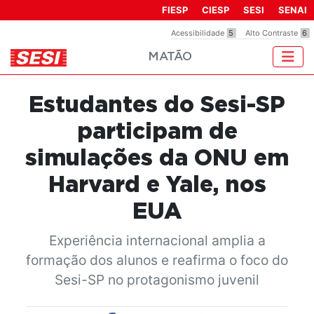
Observação:
FIESP
CIESP
SESI
SENAI
este
Acessibilidade
5
Alto Contraste
6
site
MATÃO
inclui
um
sistema
Estudantes do Sesi-SP
de
acessibilidade.
participam de
simulações da ONU em
Harvard e Yale, nos
EUA
Experiência internacional amplia a
formação dos alunos e reafirma o foco do
Sesi-SP no protagonismo juvenil