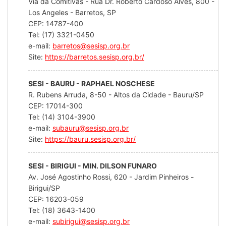
Via da Comitivas - Rua Dr. Roberto Cardoso Alves, 800 -
Los Angeles - Barretos, SP
CEP: 14787-400
Tel: (17) 3321-0450
e-mail:
barretos@sesisp.org.br
Site:
https://barretos.sesisp.org.br/
SESI - BAURU - RAPHAEL NOSCHESE
R. Rubens Arruda, 8-50 - Altos da Cidade - Bauru/SP
CEP: 17014-300
Tel: (14) 3104-3900
e-mail:
subauru@sesisp.org.br
Site:
https://bauru.sesisp.org.br/
SESI - BIRIGUI - MIN. DILSON FUNARO
Av. José Agostinho Rossi, 620 - Jardim Pinheiros -
Birigui/SP
CEP: 16203-059
Tel: (18) 3643-1400
e-mail:
subirigui@sesisp.org.br