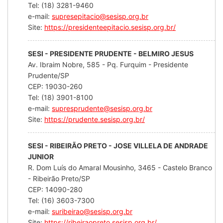
Tel: (18) 3281-9460
e-mail:
supresepitacio@sesisp.org.br
Site:
https://presidenteepitacio.sesisp.org.br/
SESI - PRESIDENTE PRUDENTE - BELMIRO JESUS
Av. Ibraim Nobre, 585 - Pq. Furquim - Presidente
Prudente/SP
CEP: 19030-260
Tel: (18) 3901-8100
e-mail:
supresprudente@sesisp.org.br
Site:
https://prudente.sesisp.org.br/
SESI - RIBEIRÃO PRETO - JOSE VILLELA DE ANDRADE
JUNIOR
R. Dom Luís do Amaral Mousinho, 3465 - Castelo Branco
- Ribeirão Preto/SP
CEP: 14090-280
Tel: (16) 3603-7300
e-mail:
suribeirao@sesisp.org.br
Site:
https://ribeiraopreto.sesisp.org.br/