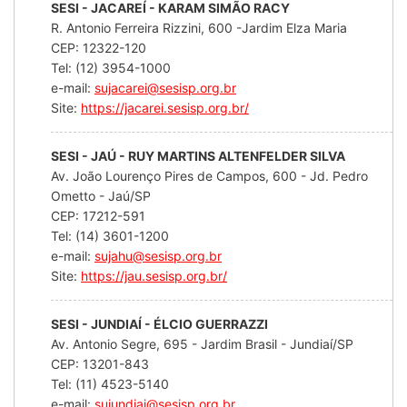
SESI - JACAREÍ - KARAM SIMÃO RACY
R. Antonio Ferreira Rizzini, 600 -Jardim Elza Maria
CEP: 12322-120
Tel: (12) 3954-1000
e-mail:
sujacarei@sesisp.org.br
Site:
https://jacarei.sesisp.org.br/
SESI - JAÚ - RUY MARTINS ALTENFELDER SILVA
Av. João Lourenço Pires de Campos, 600 - Jd. Pedro
Ometto - Jaú/SP
CEP: 17212-591
Tel: (14) 3601-1200
e-mail:
sujahu@sesisp.org.br
Site:
https://jau.sesisp.org.br/
SESI - JUNDIAÍ - ÉLCIO GUERRAZZI
Av. Antonio Segre, 695 - Jardim Brasil - Jundiaí/SP
CEP: 13201-843
Tel: (11) 4523-5140
e-mail:
sujundiai@sesisp.org.br