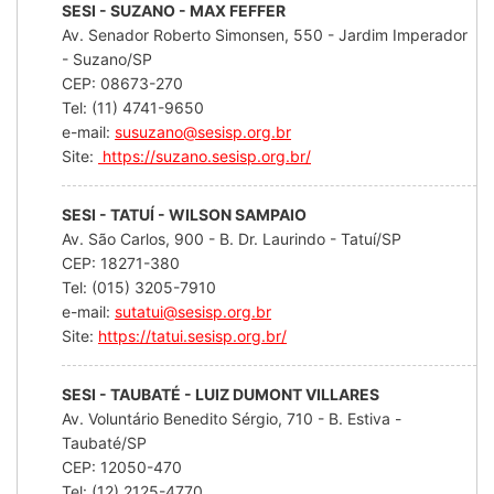
SESI - SUZANO - MAX FEFFER
Av. Senador Roberto Simonsen, 550 - Jardim Imperador
- Suzano/SP
CEP: 08673-270
Tel: (11) 4741-9650
e-mail:
susuzano@sesisp.org.br
Site:
https://suzano.sesisp.org.br/
SESI - TATUÍ - WILSON SAMPAIO
Av. São Carlos, 900 - B. Dr. Laurindo - Tatuí/SP
CEP: 18271-380
Tel: (015) 3205-7910
e-mail:
sutatui@sesisp.org.br
Site:
https://tatui.sesisp.org.br/
SESI - TAUBATÉ - LUIZ DUMONT VILLARES
Av. Voluntário Benedito Sérgio, 710 - B. Estiva -
Taubaté/SP
CEP: 12050-470
Tel: (12) 2125-4770