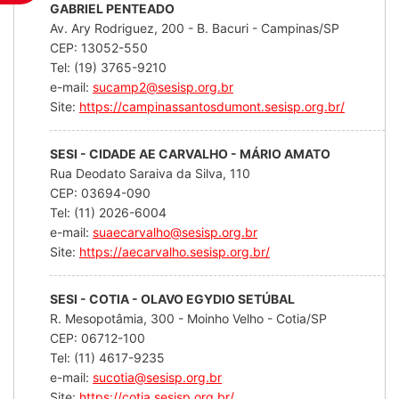
GABRIEL PENTEADO
Av. Ary Rodriguez, 200 - B. Bacuri - Campinas/SP
CEP: 13052-550
Tel: (19) 3765-9210
e-mail:
sucamp2@sesisp.org.br
Site:
https://campinassantosdumont.sesisp.org.br/
SESI - CIDADE AE CARVALHO - MÁRIO AMATO
Rua Deodato Saraiva da Silva, 110
CEP: 03694-090
Tel: (11) 2026-6004
e-mail:
suaecarvalho@sesisp.org.br
Site:
https://aecarvalho.sesisp.org.br/
SESI - COTIA - OLAVO EGYDIO SETÚBAL
R. Mesopotâmia, 300 - Moinho Velho - Cotia/SP
CEP: 06712-100
Tel: (11) 4617-9235
e-mail:
sucotia@sesisp.org.br
Site:
https://cotia.sesisp.org.br/