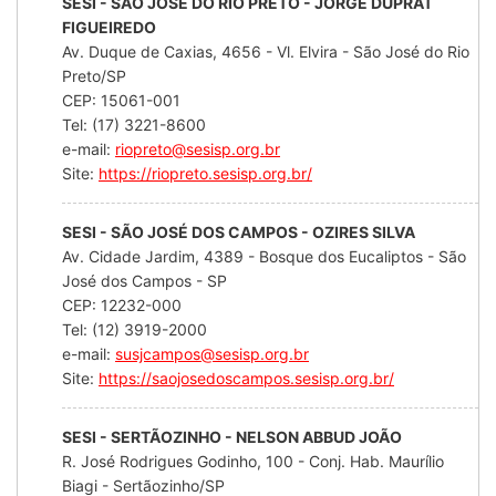
SESI - SÃO JOSÉ DO RIO PRETO - JORGE DUPRAT
FIGUEIREDO
Av. Duque de Caxias, 4656 - Vl. Elvira - São José do Rio
Preto/SP
CEP: 15061-001
Tel: (17) 3221-8600
e-mail:
riopreto@sesisp.org.br
Site:
https://riopreto.sesisp.org.br/
SESI - SÃO JOSÉ DOS CAMPOS - OZIRES SILVA
Av. Cidade Jardim, 4389 - Bosque dos Eucaliptos - São
José dos Campos - SP
CEP: 12232-000
Tel: (12) 3919-2000
e-mail:
susjcampos@sesisp.org.br
Site:
https://saojosedoscampos.sesisp.org.br/
SESI - SERTÃOZINHO - NELSON ABBUD JOÃO
R. José Rodrigues Godinho, 100 - Conj. Hab. Maurílio
Biagi - Sertãozinho/SP