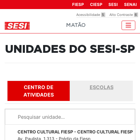
Observação:
FIESP
CIESP
SESI
SENAI
este
Acessibilidade
5
Alto Contraste
6
site
MATÃO
inclui
um
sistema
UNIDADES DO SESI-SP
de
acessibilidade.
CENTRO DE
ESCOLAS
ATIVIDADES
CENTRO CULTURAL FIESP - CENTRO CULTURAL FIESP
Av. Paulista, 1.313 - Prédio da Fiesp