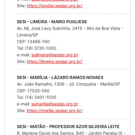
Site:
https://jundiai.sesisp.org.br/
SESI - LIMEIRA - MARIO PUGLIESE
Av. Mj. José Levy Sobrinho, 2415 - Alto da Boa Vista -
Limeira/SP
CEP: 13486-190
Tel: (19) 3720-1000
e-mail:
sulimeira@sesisp.org.br
Site:
https://limeira.sesisp.org.br/
SESI - MARÍLIA - LÁZARO RAMOS NOVAES
Av. João Ramalho, 1306 - Jd. Conquista - Marília/SP
CEP: 17520-240
Tel: (14) 3401-1500
e-mail:
sumarilia@sesisp.org.br
Site:
https://marilia.sesisp.org.br/
SESI - MATÃO - PROFESSOR AZOR SILVEIRA LEITE
R. Marlene David dos Santos, 940 - Jardim Paraíso III -