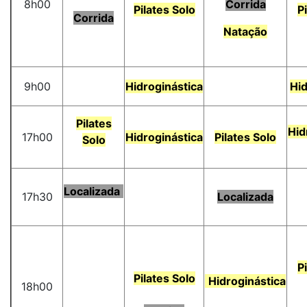
8h00
Corrida
Pilates Solo
P
Corrida
Natação
9h00
Hidroginástica
Hid
Pilates
Hid
17h00
Hidroginástica
Pilates Solo
Solo
Localizada
17h30
Localizada
P
Pilates Solo
Hidroginástica
18h00