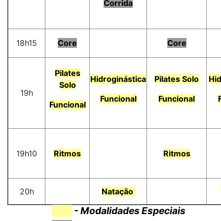
Corrida
18h15
Core
Core
Pilates
Hidroginástica
Pilates Solo
Hid
Solo
19h
Funcional
Funcional
Funcional
19h10
Ritmos
Ritmos
20h
Natação
.......
- Modalidades Especiais