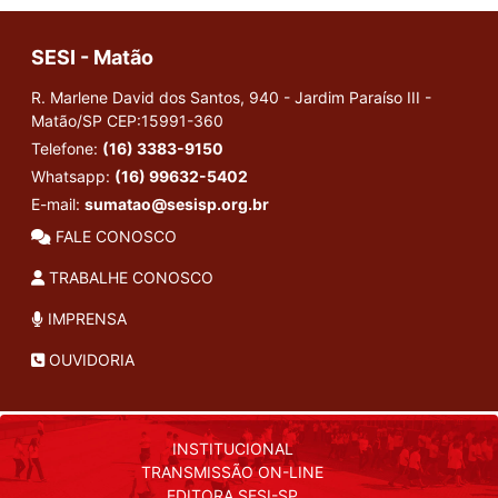
SESI - Matão
R. Marlene David dos Santos, 940 - Jardim Paraíso III -
Matão/SP
CEP:15991-360
Telefone:
(16) 3383-9150
Whatsapp:
(16) 99632-5402
E-mail:
sumatao@sesisp.org.br
FALE CONOSCO
TRABALHE CONOSCO
IMPRENSA
OUVIDORIA
INSTITUCIONAL
TRANSMISSÃO ON-LINE
EDITORA SESI-SP