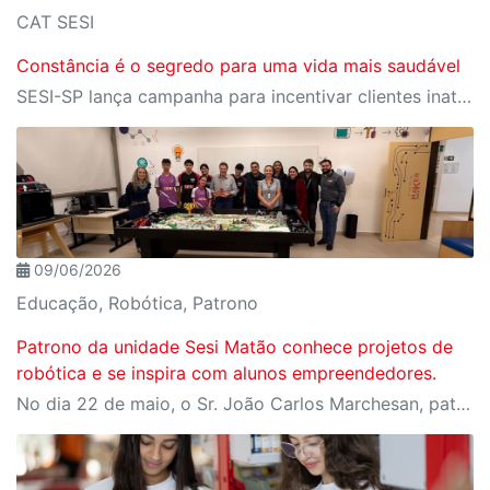
CAT SESI
Constância é o segredo para uma vida mais saudável
SESI-SP lança campanha para incentivar clientes inativos a retomarem a prática de atividades físicas, esporte e lazer com benefícios exclusivos
09/06/2026
Educação, Robótica, Patrono
Patrono da unidade Sesi Matão conhece projetos de
robótica e se inspira com alunos empreendedores.
No dia 22 de maio, o Sr. João Carlos Marchesan, patrono da unidade Sesi Matão, visitou a escola e acompanhou as apresentações das equipes de robótica. Os alunos compartilharam projetos desenvolvidos para a FIRST LEGO League (FLL) e Olimpíada Brasileira de Robótica, assim como iniciativas do Espaço Maker.