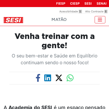
Observação:
FIESP
CIESP
SESI
SENAI
este
Acessibilidade
5
Alto Contraste
6
site
MATÃO
inclui
um
sistema
Venha treinar com a
de
acessibilidade.
gente!
O seu bem-estar e Saúde em Equilíbrio
continuam sendo o nosso foco!
Next
evious
A
Academia do SESI
é um espaço pensado