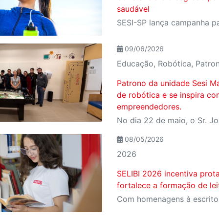
saudável
09/06/2026
Educação, Robótica, Patro
Patrono da unidade Sesi M
de robótica e se inspira c
empreendedores.
08/05/2026
2026
SELIBI 2026 incentiva prot
fortalece a formação de le