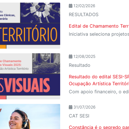
12/02/2026
RESULTADOS
Edital de Chamamento Terr
12/08/2025
Resultado
Resultado do edital SESI-S
Ocupação Artística Territór
31/07/2026
CAT SESI
Constância é o segredo pa