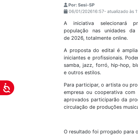
Por: Sesi-SP
visuais
06/01/202616:57- atualizado às 
que
usam
A iniciativa selecionará 
um
população nas unidades da c
leitor
de 2026, totalmente online.
de
A proposta do edital é ampliar
tela;
iniciantes e profissionais. Pod
Pressione
samba, jazz, forró, hip-hop, bl
Control-
e outros estilos.
F10
para
Para participar, o artista ou p
Acessibilidade
abrir
empresa ou cooperativa com C
um
aprovados participarão da pro
menu
circulação de produções musica
de
acessibilidade.
O resultado foi prrogado para o