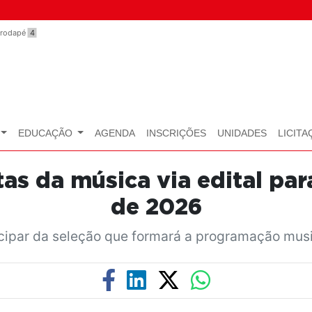
o rodapé
4
EDUCAÇÃO
AGENDA
INSCRIÇÕES
UNIDADES
LICITA
stas da música via edital 
de 2026
icipar da seleção que formará a programação mus