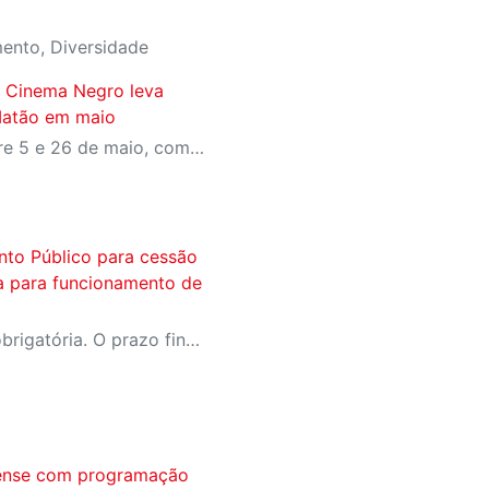
mento, Diversidade
o Cinema Negro leva
 Matão em maio
Programação acontece entre 5 e 26 de maio, com cinco exibições gratuitas e reserva de ingressos pelo Meu SESI
to Público para cessão
a para funcionamento de
Edital prevê visita técnica obrigatória. O prazo final para entrega de envelopes é dia 08 de junho, às 17h.
rcense com programação