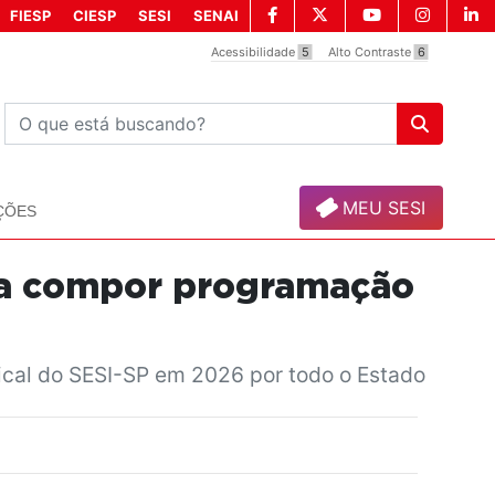
FIESP
CIESP
SESI
SENAI
Acessibilidade
5
Alto Contraste
6
MEU SESI
ÇÕES
para compor programação
ical do SESI-SP em 2026 por todo o Estado