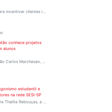
SESI-SP lança campanha para incentivar clientes inativos a retomarem a prática de atividades físicas, esporte e lazer com benefícios exclusivos
no
atão conhece projetos
om alunos
No dia 22 de maio, o Sr. João Carlos Marchesan, patrono da unidade Sesi Matão, visitou a escola e acompanhou as apresentações das equipes de robótica. Os alunos compartilharam projetos desenvolvidos para a FIRST LEGO League (FLL) e Olimpíada Brasileira de Robótica, assim como iniciativas do Espaço Maker.
agonismo estudantil e
itores na rede SESI-SP
Com homenagens à escritora Thalita Rebouças, a Semana do Livro e da Biblioteca promove criatividade, produção autoral e diferentes formas de expressão entre estudantes da Educação Infantil à EJA