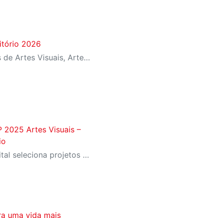
itório 2026
Iniciativa seleciona projetos de Artes Visuais, Artes Cênicas, Música e Difusão Literária para ocupação dos espaços culturais da instituição em diferentes regiões de São Paulo
P 2025 Artes Visuais –
io
Com apoio financeiro, o edital seleciona projetos de ocupações artísticas para espaços de diversas unidades do SESI-SP
ra uma vida mais