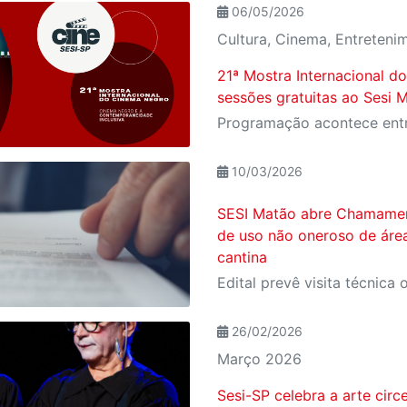
06/05/2026
Cultura, Cinema, Entreteni
21ª Mostra Internacional d
sessões gratuitas ao Sesi
10/03/2026
SESI Matão abre Chamamen
de uso não oneroso de áre
cantina
26/02/2026
Março 2026
Sesi-SP celebra a arte ci